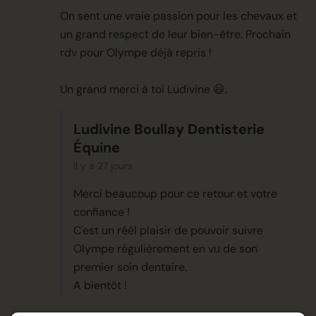
On sent une vraie passion pour les chevaux et
un grand respect de leur bien-être. Prochain
rdv pour Olympe déjà repris !
Un grand merci à toi Ludivine 😃.
Ludivine Boullay Dentisterie
Équine
il y a 27 jours
Merci beaucoup pour ce retour et votre
confiance !
C'est un réél plaisir de pouvoir suivre
Olympe régulièrement en vu de son
premier soin dentaire.
A bientôt !