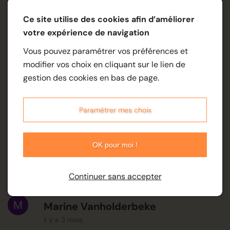
Justine Camusat
Ce site utilise des cookies afin d’améliorer
il y a 3 mois
votre expérience de navigation
Vous pouvez paramétrer vos préférences et
modifier vos choix en cliquant sur le lien de
Ludivine est douce et patiente! Du très bon
gestion des cookies en bas de page.
travail, je recommande les yeux fermés!
Ludivine Boullay Dentisterie
Paramétrer mes choix
Équine
il y a 27 jours
OK pour moi !
Un grand merci pour la recommandation, à
bientôt !
Continuer sans accepter
Marine Vanholderbeke
il y a 3 mois